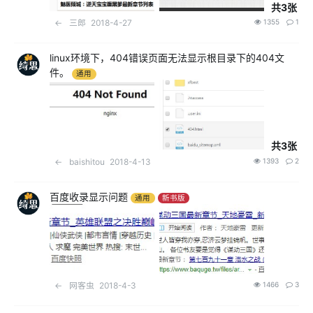
共3张
←
三郎
2018-4-27
1355
1
linux环境下，404错误页面无法显示根目录下的404文
件。
通用
共3张
←
baishitou
2018-4-13
1393
2
百度收录显示问题
通用
新书版
←
网客虫
2018-4-3
1466
3