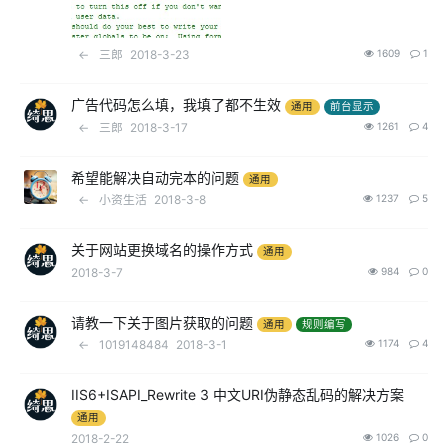
←
三郎
2018-3-23
1609
1
广告代码怎么填，我填了都不生效
通用
前台显示
←
三郎
2018-3-17
1261
4
希望能解决自动完本的问题
通用
←
小资生活
2018-3-8
1237
5
关于网站更换域名的操作方式
通用
2018-3-7
984
0
请教一下关于图片获取的问题
通用
规则编写
←
1019148484
2018-3-1
1174
4
IIS6+ISAPI_Rewrite 3 中文URI伪静态乱码的解决方案
通用
2018-2-22
1026
0