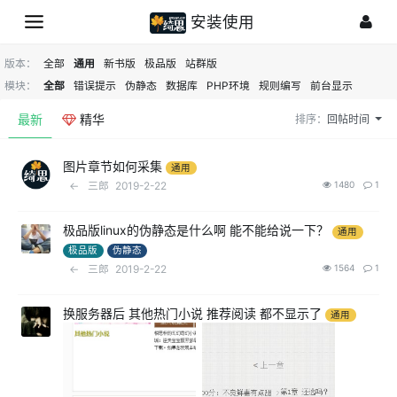
安装使用
版本：
全部
通用
新书版
极品版
站群版
模块：
全部
错误提示
伪静态
数据库
PHP环境
规则编写
前台显示
最新
精华
排序：
回帖时间
图片章节如何采集
通用
←
三郎
2019-2-22
1480
1
极品版linux的伪静态是什么啊 能不能给说一下？
通用
极品版
伪静态
←
三郎
2019-2-22
1564
1
换服务器后 其他热门小说 推荐阅读 都不显示了
通用