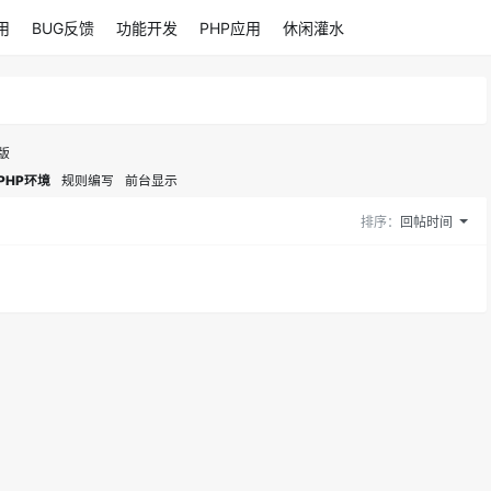
用
BUG反馈
功能开发
PHP应用
休闲灌水
版
PHP环境
规则编写
前台显示
排序：
回帖时间